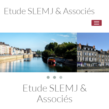
Etude SLEMJ & Associés
Toggle
navigati
Etude SLEMJ &
Associés