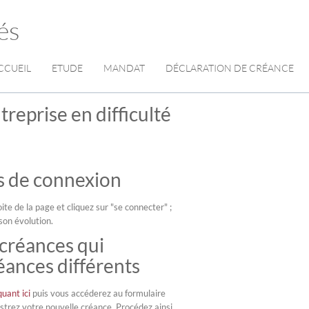
és
CCUEIL
ETUDE
MANDAT
DÉCLARATION DE CRÉANCE
reprise en difficulté
ts de connexion
ite de la page et cliquez sur "se connecter" ;
son évolution.
 créances qui
éances différents
quant ici
puis vous accéderez au formulaire
istrez votre nouvelle créance. Procédez ainsi