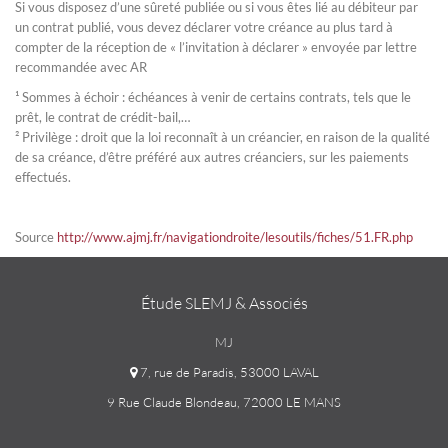
Si vous disposez d’une sûreté publiée ou si vous êtes lié au débiteur par
un contrat publié, vous devez déclarer votre créance au plus tard à
compter de la réception de « l’invitation à déclarer » envoyée par lettre
recommandée avec AR
¹ Sommes à échoir : échéances à venir de certains contrats, tels que le
prêt, le contrat de crédit-bail,…
² Privilège : droit que la loi reconnaît à un créancier, en raison de la qualité
de sa créance, d’être préféré aux autres créanciers, sur les paiements
effectués.
Source
http://www.ajmj.fr/navigationdroite/lesoutils/fiches/51.FR.php
Étude SLEMJ & Associés
MJ
7, rue de Paradis, 53000 LAVAL
9 Rue Claude Blondeau, 72000 LE MANS