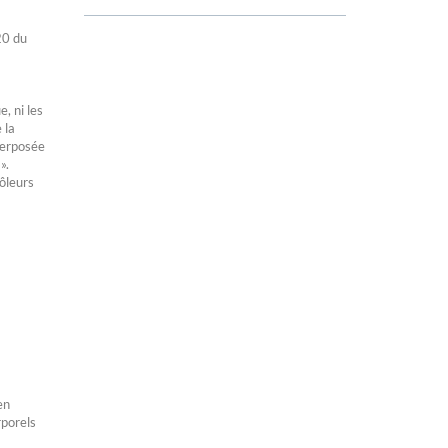
20 du
a
, ni les
 la
terposée
 ».
rôleurs
en
rporels