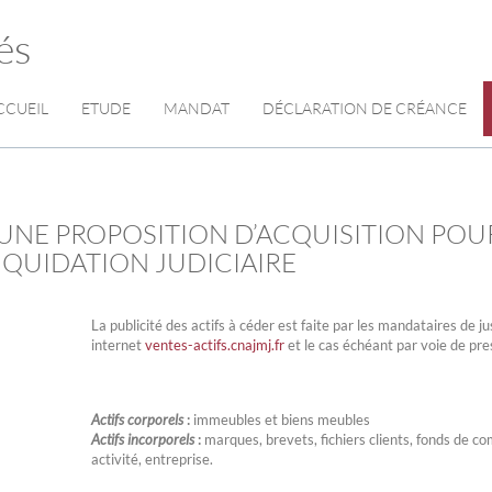
és
CCUEIL
ETUDE
MANDAT
DÉCLARATION DE CRÉANCE
UNE PROPOSITION D’ACQUISITION POU
LIQUIDATION JUDICIAIRE
La publicité des actifs à céder est faite par les mandataires de ju
internet
ventes-actifs.cnajmj.fr
et le cas échéant par voie de pre
Actifs corporels
:
immeubles et biens meubles
Actifs incorporels
:
marques, brevets, fichiers clients, fonds de c
activité, entreprise.