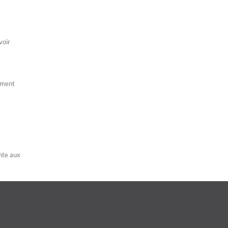
voir
lement
ente aux