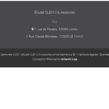
Étude SLEMJ & Associés
MJ
7, rue de Paradis, 53000 LAVAL
9 Rue Claude Blondeau, 72000 LE MANS
 Gemweb 4.3.0
- L'étude SLEMJ & Associés utilise
Gemarcur ©
-
Mentions légales
-
Donnée
Conception/Réalisation
Atlantic Log