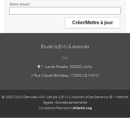
Votre email
Étude SLEMJ & Associés
MJ
7, rue de Paradis, 53000 LAVAL
9 Rue Claude Blondeau, 72000 LE MANS
© 2008-2026 Gemweb 4.3.0
- L'étude SLEMJ & Associés utilise
Gemarcur ©
-
Mentions
légales
-
Données personnelles
Conception/Réalisation
Atlantic Log