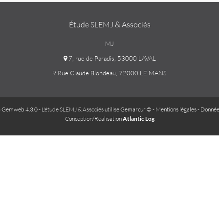
Étude SLEMJ & Associés
MJ
7, rue de Paradis, 53000 LAVAL
9 Rue Claude Blondeau, 72000 LE MANS
 Gemweb 4.3.0
- L'étude SLEMJ & Associés utilise
Gemarcur ©
-
Mentions légales
-
Donnée
Conception/Réalisation
Atlantic Log