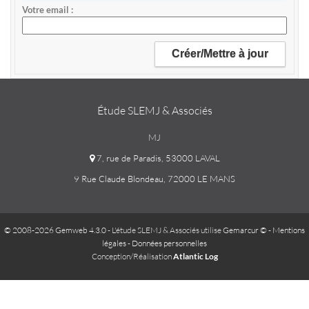
Votre email
Étude SLEMJ & Associés
MJ
7, rue de Paradis, 53000 LAVAL
9 Rue Claude Blondeau, 72000 LE MANS
© 2008-2026 Gemweb 4.3.0
- L'étude SLEMJ & Associés utilise
Gemarcur ©
-
Mentions
légales
-
Données personnelles
Conception/Réalisation
Atlantic Log