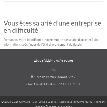
Vous êtes salarié d'une entreprise
en difficulté
Demandez votre identifiant et votre mot de passe afin d'accéder à des
informations spécifiques de l'état d'avancement du dossier.
Étude SLEMJ & Associés
MJ
7, rue de Paradis, 53000 LAVAL
9 Rue Claude Blondeau, 72000 LE MANS
© 2008-2026 Gemweb 4.3.0
- L'étude SLEMJ & Associés utilise
Gemarcur ©
-
Mentions
légales
-
Données personnelles