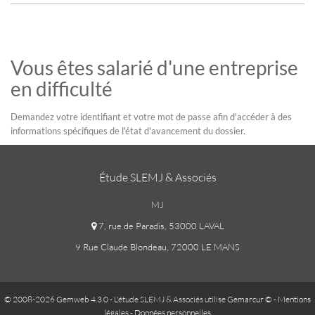
Vous êtes salarié d'une entreprise
en difficulté
Demandez votre identifiant et votre mot de passe afin d'accéder à des
informations spécifiques de l'état d'avancement du dossier.
Étude SLEMJ & Associés
MJ
7, rue de Paradis, 53000 LAVAL
9 Rue Claude Blondeau, 72000 LE MANS
© 2008-2026 Gemweb 4.3.0
- L'étude SLEMJ & Associés utilise
Gemarcur ©
-
Mentions
légales
-
Données personnelles