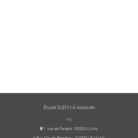
Étude SLEMJ & Associés
MJ
7, rue de Paradis, 53000 LAVAL
9 Rue Claude Blondeau, 72000 LE MANS