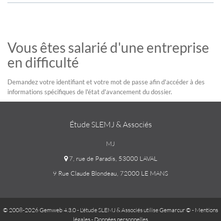
Vous êtes salarié d'une entreprise
en difficulté
Demandez votre identifiant et votre mot de passe afin d'accéder à des
informations spécifiques de l'état d'avancement du dossier.
Étude SLEMJ & Associés
MJ
7, rue de Paradis, 53000 LAVAL
9 Rue Claude Blondeau, 72000 LE MANS
© 2008-2026 Gemweb 4.3.0
- L'étude SLEMJ & Associés utilise
Gemarcur ©
-
Mentions
légales
-
Données personnelles