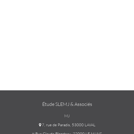
Étude SLEMJ & Associés
MJ
7, rue de Paradis, 53000 LAVAL
9 Rue Claude Blondeau, 72000 LE MANS