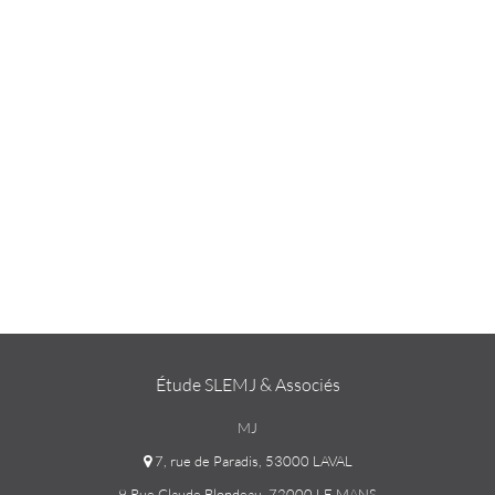
Étude SLEMJ & Associés
MJ
7, rue de Paradis, 53000 LAVAL
9 Rue Claude Blondeau, 72000 LE MANS