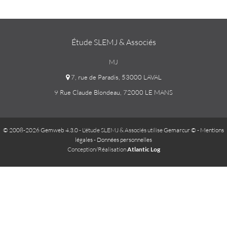
Étude SLEMJ & Associés
MJ
7, rue de Paradis, 53000 LAVAL
9 Rue Claude Blondeau, 72000 LE MANS
© 2008-2026 Gemweb 4.3.0
- L'étude SLEMJ & Associés utilise
Gemarcur ©
-
Mentions
légales
-
Données personnelles
Conception/Réalisation
Atlantic Log