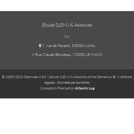
Étude SLEMJ & Associés
MJ
7, rue de Paradis, 53000 LAVAL
9 Rue Claude Blondeau, 72000 LE MANS
© 2008-2026 Gemweb 4.3.0
- L'étude SLEMJ & Associés utilise
Gemarcur ©
-
Mentions
légales
-
Données personnelles
Conception/Réalisation
Atlantic Log