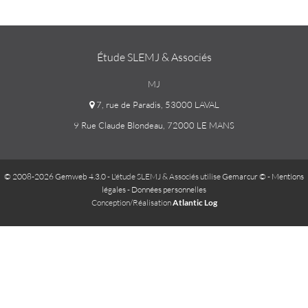
Étude SLEMJ & Associés
MJ
7, rue de Paradis, 53000 LAVAL
9 Rue Claude Blondeau, 72000 LE MANS
© 2008-2026 Gemweb 4.3.0
- L'étude SLEMJ & Associés utilise
Gemarcur ©
-
Mentions
légales
-
Données personnelles
Conception/Réalisation
Atlantic Log