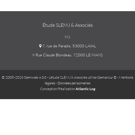
Étude SLEMJ & Associés
MJ
7, rue de Paradis, 53000 LAVAL
9 Rue Claude Blondeau, 72000 LE MANS
© 2008-2026 Gemweb 4.3.0
- L'étude SLEMJ & Associés utilise
Gemarcur ©
-
Mentions
légales
-
Données personnelles
Conception/Réalisation
Atlantic Log