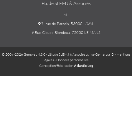
Étude SLEMJ & Associés
MJ
7, rue de Paradis, 53000 LAVAL
9 Rue Claude Blondeau, 72000 LE MANS
© 2008-2026 Gemweb 4.3.0
- L'étude SLEMJ & Associés utilise
Gemarcur ©
-
Mentions
légales
-
Données personnelles
Conception/Réalisation
Atlantic Log