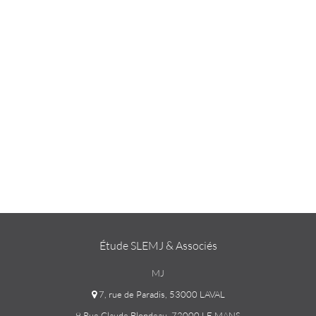
Étude SLEMJ & Associés
MJ
7, rue de Paradis, 53000 LAVAL
9 Rue Claude Blondeau, 72000 LE MANS