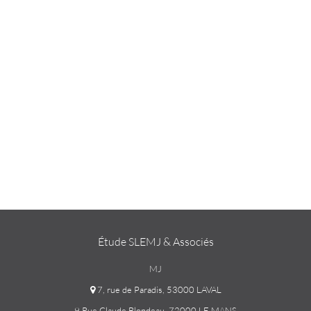
Étude SLEMJ & Associés
MJ
7, rue de Paradis, 53000 LAVAL
9 Rue Claude Blondeau, 72000 LE MANS