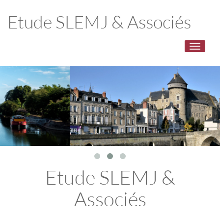
Etude SLEMJ & Associés
Toggle
navigati
Etude SLEMJ &
Associés