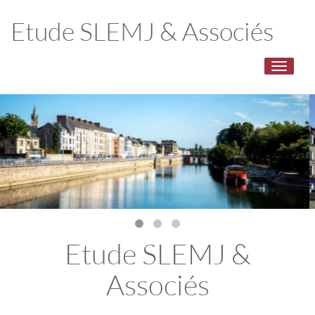
Etude SLEMJ & Associés
Toggle
navigati
Etude SLEMJ &
Associés